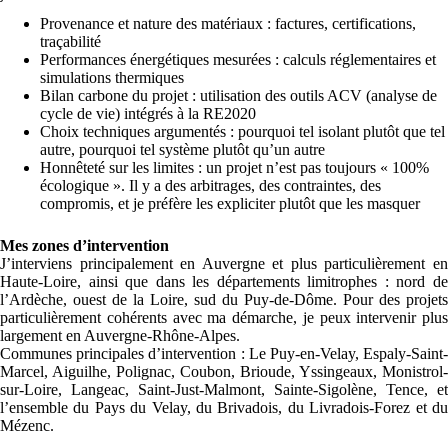
Provenance et nature des matériaux : factures, certifications,
traçabilité
Performances énergétiques mesurées : calculs réglementaires et
simulations thermiques
Bilan carbone du projet : utilisation des outils ACV (analyse de
cycle de vie) intégrés à la RE2020
Choix techniques argumentés : pourquoi tel isolant plutôt que tel
autre, pourquoi tel système plutôt qu’un autre
Honnêteté sur les limites : un projet n’est pas toujours « 100%
écologique ». Il y a des arbitrages, des contraintes, des
compromis, et je préfère les expliciter plutôt que les masquer
Mes zones d’intervention
J’interviens principalement en Auvergne et plus particulièrement en
Haute-Loire, ainsi que dans les départements limitrophes : nord de
l’Ardèche, ouest de la Loire, sud du Puy-de-Dôme. Pour des projets
particulièrement cohérents avec ma démarche, je peux intervenir plus
largement en Auvergne-Rhône-Alpes.
Communes principales d’intervention : Le Puy-en-Velay, Espaly-Saint-
Marcel, Aiguilhe, Polignac, Coubon, Brioude, Yssingeaux, Monistrol-
sur-Loire, Langeac, Saint-Just-Malmont, Sainte-Sigolène, Tence, et
l’ensemble du Pays du Velay, du Brivadois, du Livradois-Forez et du
Mézenc.