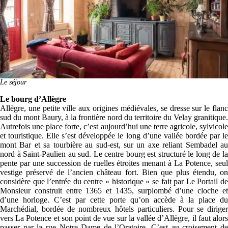
Le séjour
Le bourg d’Allègre
Allègre, une petite ville aux origines médiévales, se dresse sur le flanc
sud du mont Baury, à la frontière nord du territoire du Velay granitique.
Autrefois une place forte, c’est aujourd’hui une terre agricole, sylvicole
et touristique. Elle s’est développée le long d’une vallée bordée par le
mont Bar et sa tourbière au sud-est, sur un axe reliant Sembadel au
nord à Saint-Paulien au sud. Le centre bourg est structuré le long de la
pente par une succession de ruelles étroites menant à La Potence, seul
vestige préservé de l’ancien château fort. Bien que plus étendu, on
considère que l’entrée du centre « historique » se fait par Le Portail de
Monsieur construit entre 1365 et 1435, surplombé d’une cloche et
d’une horloge. C’est par cette porte qu’on accède à la place du
Marchédial, bordée de nombreux hôtels particuliers. Pour se diriger
vers La Potence et son point de vue sur la vallée d’Allègre, il faut alors
passer par la rue Notre Dame de l’Oratoire. C’est au croisement de