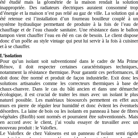
été étudié mais la géométrie de la maison rendait la solution
inappropriée. Des radiateurs électriques auraient consommé trop
d’énergie et la maison n’est pas relié au gaz de ville. La solution qui a
été retenue est l’installation d’un fourneau bouilleur couplé à un
système hydraulique permettant de produire à la fois de l’eau de
chauffage et de l’eau chaude sanitaire. Une résistance dans le ballon
tampon vient chauffer l’eau en été en cas de besoin. Le client dispose
donc d’un poêle au style vintage qui peut lui servir à la fois à cuisiner
et à se chauffer.
L’isolation
Pour qu’un isolant soit subventionné dans le cadre de Ma Prime
Rénov, il doit respecter certaines caractéristiques techniques,
notamment la résistance thermique. Pour garantir ces performances, il
doit donc être normé et produit de façon industrielle. Exit donc les
solutions artisanales comme les correcteurs thermiques à base de
chaux-chanvre. Dans le cas du bâti ancien et dans une démarche
écologique, il est crucial de traiter les murs avec un isolant le plus
naturel possible. Les matériaux biosourcés permettent en effet aux
murs en pierre de réguler leur humidité et donc évitent les éventuels
désordres. La laine de bois ou les isolants en panneau à base de fibres
végétales (Biofib) sont normés et pourraient être subventionnés. Mais
en accord avec le client, j’ai voulu essayer de travailler avec un
nouveau produit : le Valoflex.
Le Valoflex de chez
Valosens
est un panneau d’isolant semi rigid