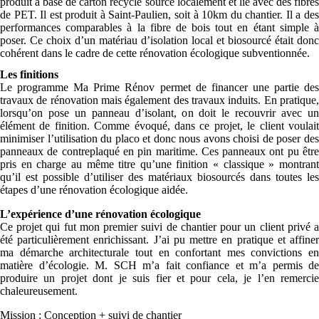
produit à base de carton recyclé sourcé localement et lié avec des fibres
de PET. Il est produit à Saint-Paulien, soit à 10km du chantier. Il a des
performances comparables à la fibre de bois tout en étant simple à
poser. Ce choix d’un matériau d’isolation local et biosourcé était donc
cohérent dans le cadre de cette rénovation écologique subventionnée.
Les finitions
Le programme Ma Prime Rénov permet de financer une partie des
travaux de rénovation mais également des travaux induits. En pratique,
lorsqu’on pose un panneau d’isolant, on doit le recouvrir avec un
élément de finition. Comme évoqué, dans ce projet, le client voulait
minimiser l’utilisation du placo et donc nous avons choisi de poser des
panneaux de contreplaqué en pin maritime. Ces panneaux ont pu être
pris en charge au même titre qu’une finition « classique » montrant
qu’il est possible d’utiliser des matériaux biosourcés dans toutes les
étapes d’une rénovation écologique aidée.
L’expérience d’une rénovation écologique
Ce projet qui fut mon premier suivi de chantier pour un client privé a
été particulièrement enrichissant. J’ai pu mettre en pratique et affiner
ma démarche architecturale tout en confortant mes convictions en
matière d’écologie. M. SCH m’a fait confiance et m’a permis de
produire un projet dont je suis fier et pour cela, je l’en remercie
chaleureusement.
Mission : Conception + suivi de chantier