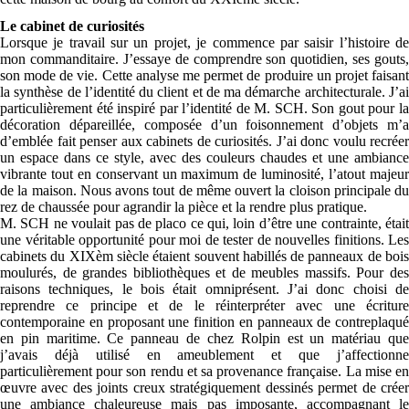
Le cabinet de curiosités
Lorsque je travail sur un projet, je commence par saisir l’histoire de
mon commanditaire. J’essaye de comprendre son quotidien, ses gouts,
son mode de vie. Cette analyse me permet de produire un projet faisant
la synthèse de l’identité du client et de ma démarche architecturale. J’ai
particulièrement été inspiré par l’identité de M. SCH. Son gout pour la
décoration dépareillée, composée d’un foisonnement d’objets m’a
d’emblée fait penser aux cabinets de curiosités. J’ai donc voulu recréer
un espace dans ce style, avec des couleurs chaudes et une ambiance
vibrante tout en conservant un maximum de luminosité, l’atout majeur
de la maison. Nous avons tout de même ouvert la cloison principale du
rez de chaussée pour agrandir la pièce et la rendre plus pratique.
M. SCH ne voulait pas de placo ce qui, loin d’être une contrainte, était
une véritable opportunité pour moi de tester de nouvelles finitions. Les
cabinets du XIXèm siècle étaient souvent habillés de panneaux de bois
moulurés, de grandes bibliothèques et de meubles massifs. Pour des
raisons techniques, le bois était omniprésent. J’ai donc choisi de
reprendre ce principe et de le réinterpréter avec une écriture
contemporaine en proposant une finition en panneaux de contreplaqué
en pin maritime. Ce panneau de chez
Rolpin
est un matériau qu
j’avais déjà utilisé en ameublement et que j’affectionne
particulièrement pour son rendu et sa provenance française. La mise en
œuvre avec des joints creux stratégiquement dessinés permet de créer
une ambiance chaleureuse mais pas imposante, accompagnant le