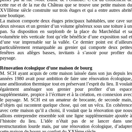
cette rue et de la rue du Château que se trouve une petite maison du
XVIIIème siècle construite sur trois étages et qui a entre autres abrité
une boutique.
La maison comporte deux étages principaux habitables, une cave sur
deux niveaux et un grenier d’un volume généreux sous une toiture à un
pan. Sa disposition en surplomb de la place du Marchédial et sa
volumétrie très verticale font qu’elle bénéficie d’une exposition sud et
d’une vue imprenable sur la vallée. Ce dernier point est d’ailleurs
particulièrement remarquable au grenier qui comporte deux petites
fenêtres aux allèges basses, invitants à s’assoir pour profiter du
paysage.
Rénovation écologique d’une maison de bourg
M. SCH ayant acquis de cette maison laissée dans son jus depuis les
années 1980 avait pour ambition de faire une rénovation écologique,
une amélioration thermique tout en préservant l’esprit du lieu. Il voulait
également aménager son grenier pour profiter d’un espace
supplémentaire, propice à l’écriture et à la création, en connexion avec
le paysage. M. SCH est un amateur de brocante, de seconde main,
d’objets qui racontent quelque chose, qui ont un vécu. En cohérence
avec cette maison qu’il a choisi, il voulait que la rénovation que nous
allions entreprendre ensemble soit une ligne supplémentaire ajoutée à
l’histoire du lieu. L’idée n’était pas de se lancer dans une
restructuration lourde mais, par une rénovation écologique, d’adapter
cette maison de bourg au confort du XXIème siècle.